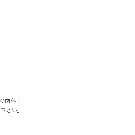
の歯科！
い下さい」
す。