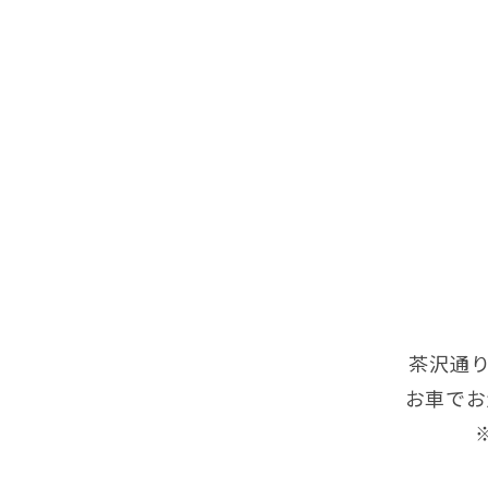
茶沢通
お車でお
※