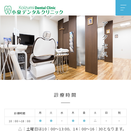
下北沢,代沢にある歯医者 小泉デンタルクリニック 茶沢通り
沿い『代沢』交差点すぐ近く
アクセス
診療時間
月
火
水
木
金
土
日
祝
診療時間
–
△
–
–
10：00～18：00
△：土曜日は10：00～13:00、14：00～16：30となります。