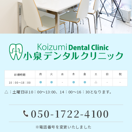
月
火
水
木
金
土
日
祝
診療時間
-
△
-
-
10：00～18：00
△：土曜日は10：00～13:00、14：00～16：30となります。
050-1722-4100
※電話番号を変更いたしました