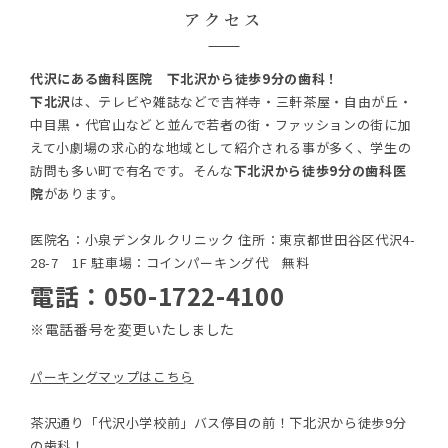
アクセス
代沢にある歯科医院 下北沢から徒歩9分の歯科！
下北沢
は、テレビや雑誌などで吉祥寺・三軒茶屋・自由が丘・
中目黒・代官山などと並んで若者の街・ファッションの街に加
えて小劇場の求心的な地域として紹介される事が多く、学生の
訪問も多い町で有名です。そんな
下北沢から徒歩9分の歯科医
院
があります。
医院名：小泉デンタルクリニック 住所：東京都世田谷区代沢4-
28-7 1F 駐車場：コインパーキング代 無料
電話：050-1722-4100
※電話番号を変更いたしました
パーキングマップはこちら
茶沢通り「代沢小学校前」バス停目の前！下北沢から徒歩9分
の歯科！