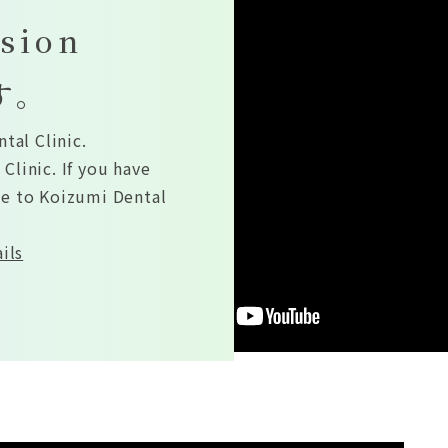
rsion
す。
tal Clinic.
Clinic. If you have
me to Koizumi Dental
ils