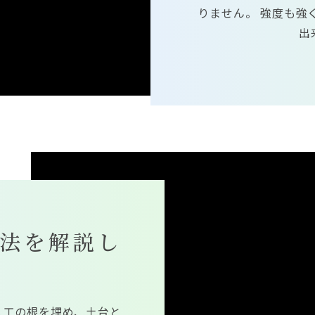
りません。 強度も強
出
法を解説し
人工の根を埋め、土台と