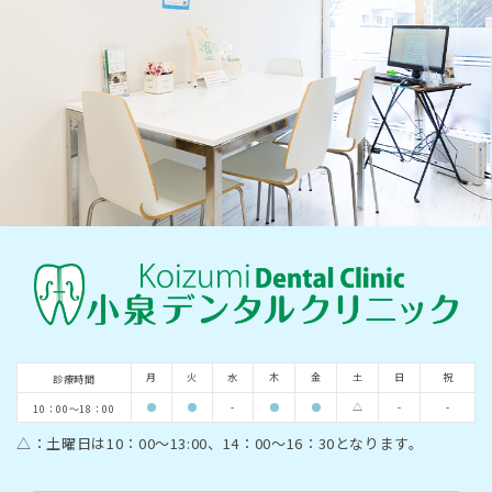
月
火
水
木
金
土
日
祝
診療時間
-
△
-
-
10：00～18：00
△：土曜日は10：00～13:00、14：00～16：30となります。